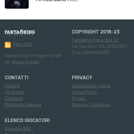
COPYRIGHT 2018-23
Fantaking Interactive Srl
Feed RSS
Via San Zeno 145, 25124 (BS)
P.Iva 03549330987
Dunkest usa immagini fornite
da:
Imago Images
CONTATTI
PRIVACY
Contatti
Impostazioni Cookie
Chi Siamo
Cookie Policy
Collabora
Privacy
Pubblicità: Adkaora
Termini e Condizioni
ELENCO GIOCATORI
Giocatori NBA