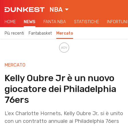
NBA
HOME
NEWS
FANTA NBA
STATISTICHE
INFORTUNI
Più recenti
Fantabasket
Mercato
MERCATO
Kelly Oubre Jr è un nuovo
giocatore dei Philadelphia
76ers
L’ex Charlotte Hornets, Kelly Oubre Jr, si è unito
con un contratto annuale ai Philadelphia 76ers