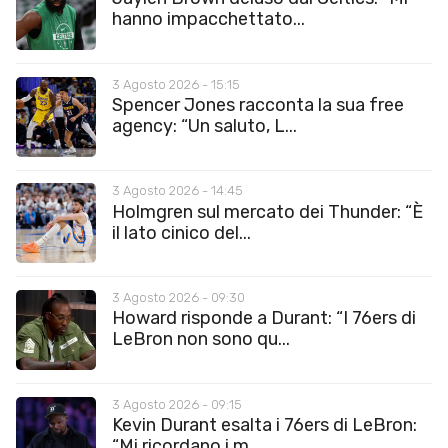
hanno impacchettato...
3 Agosto 2026 - 15:15
Spencer Jones racconta la sua free
agency: “Un saluto, L...
3 Agosto 2026 - 14:45
Holmgren sul mercato dei Thunder: “È
il lato cinico del...
3 Agosto 2026 - 09:30
Howard risponde a Durant: “I 76ers di
LeBron non sono qu...
3 Agosto 2026 - 09:15
Kevin Durant esalta i 76ers di LeBron:
“Mi ricordano i m...