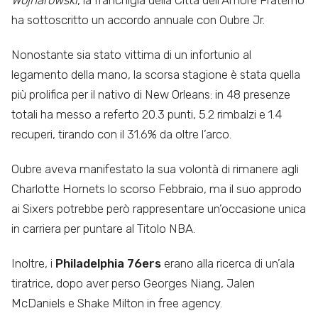
Wojnarowski
, la franchigia della Città dell’Amore Fraterno
ha sottoscritto un accordo annuale con Oubre Jr.
Nonostante sia stato vittima di un infortunio al
legamento della mano, la scorsa stagione è stata quella
più prolifica per il nativo di New Orleans: in 48 presenze
totali ha messo a referto 20.3 punti, 5.2 rimbalzi e 1.4
recuperi, tirando con il 31.6% da oltre l’arco.
Oubre aveva manifestato la sua volontà di rimanere agli
Charlotte Hornets lo scorso Febbraio, ma il suo approdo
ai Sixers potrebbe però rappresentare un’occasione unica
in carriera per puntare al Titolo NBA.
Inoltre, i
Philadelphia 76ers
erano alla ricerca di un’ala
tiratrice, dopo aver perso Georges Niang, Jalen
McDaniels e Shake Milton in free agency.