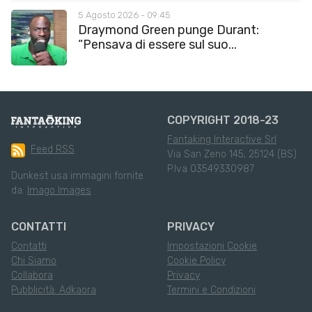
5 Agosto 2026 - 09:45
Draymond Green punge Durant:
“Pensava di essere sul suo...
COPYRIGHT 2018-23
Fantaking Interactive Srl
Feed RSS
Via San Zeno 145, 25124 (BS)
P.Iva 03549330987
Dunkest usa immagini fornite
da:
Imago Images
CONTATTI
PRIVACY
Contatti
Impostazioni Cookie
Chi Siamo
Cookie Policy
Collabora
Privacy
Pubblicità: Adkaora
Termini e Condizioni