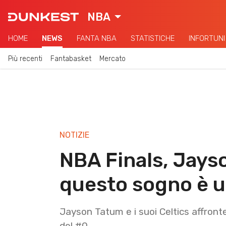
NBA
HOME
NEWS
FANTA NBA
STATISTICHE
INFORTUNI
Più recenti
Fantabasket
Mercato
NOTIZIE
NBA Finals, Jays
questo sogno è u
Jayson Tatum e i suoi Celtics affront
del #0