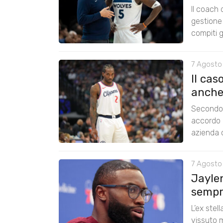
Il coach
gestione 
compiti g
7 Agosto
Il cas
anche
Secondo 
accordo 
azienda c
7 Agosto
Jayle
sempre
L’ex stel
vissuto m