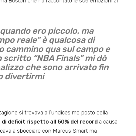
ssima Boston che ha raccontato le sue emozioni ai
s quando ero piccolo, ma
empo reale” è qualcosa di
ndo cammino qua sul campo e
n scritto “NBA Finals” mi dò
ealizzo che sono arrivato fin
 divertirmi
tagione si trovava all’undicesimo posto della
 di deficit rispetto all 50% del record
a causa
 faticava a sbocciare con Marcus Smart ma