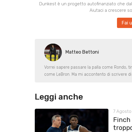
Dunkest è un progetto autofinanziato che dal 
Aiutaci a crescere s
Fai 
Matteo Bettoni
Vorrei sapere passare la palla come Rondo, ti
come LeBron. Ma mi accontento di scrivere di 
Leggi anche
7 Agosto 
Finch
tropp