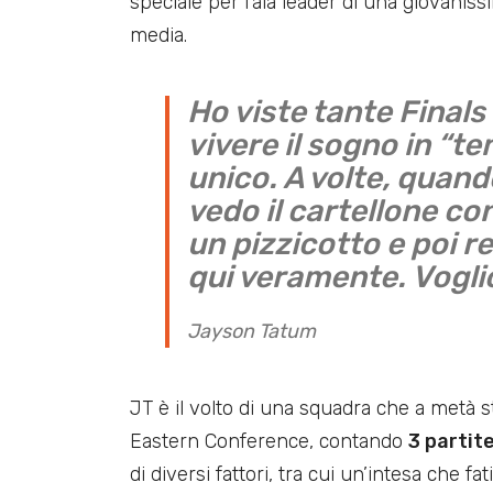
speciale per l’ala leader di una giovani
media.
Ho viste tante Final
vivere il sogno in “t
unico. A volte, qua
vedo il cartellone co
un pizzicotto e poi r
qui veramente. Voglio
Jayson Tatum
JT è il volto di una squadra che a metà s
Eastern Conference, contando
3 partite
di diversi fattori, tra cui un’intesa che