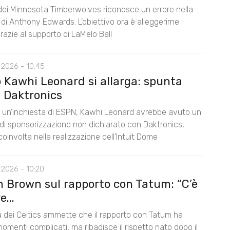
 dei Minnesota Timberwolves riconosce un errore nella
di Anthony Edwards. L’obiettivo ora è alleggerirne i
razie al supporto di LaMelo Ball
 2026 - 10:45
o Kawhi Leonard si allarga: spunta
 Daktronics
un’inchiesta di ESPN, Kawhi Leonard avrebbe avuto un
di sponsorizzazione non dichiarato con Daktronics,
oinvolta nella realizzazione dell’Intuit Dome
 2026 - 10:20
n Brown sul rapporto con Tatum: “C’è
...
la dei Celtics ammette che il rapporto con Tatum ha
omenti complicati, ma ribadisce il rispetto nato dopo il