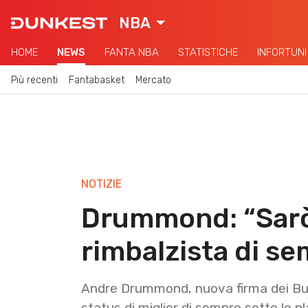
NBA
HOME
NEWS
FANTA NBA
STATISTICHE
INFORTUNI
Più recenti
Fantabasket
Mercato
NOTIZIE
Drummond: “Sarò 
rimbalzista di sem
Andre Drummond, nuova firma dei Bulls,
status di miglior di sempre sotto le p