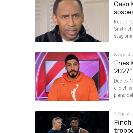
Caso 
sospe
Il caso K
Smith chi
stagione
8 Agosto
Enes K
2027”
Due ex N
di dichia
pieno de
7 Agosto 
Finch
tropp