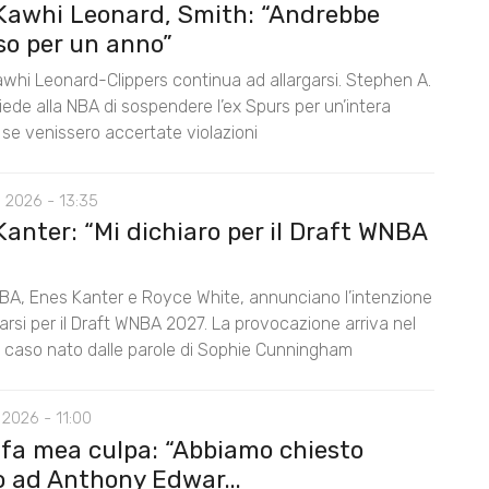
Kawhi Leonard, Smith: “Andrebbe
so per un anno”
awhi Leonard-Clippers continua ad allargarsi. Stephen A.
ede alla NBA di sospendere l’ex Spurs per un’intera
 se venissero accertate violazioni
 2026 - 13:35
anter: “Mi dichiaro per il Draft WNBA
BA, Enes Kanter e Royce White, annunciano l’intenzione
rarsi per il Draft WNBA 2027. La provocazione arriva nel
l caso nato dalle parole di Sophie Cunningham
2026 - 11:00
 fa mea culpa: “Abbiamo chiesto
o ad Anthony Edwar...