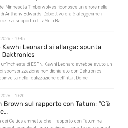
 dei Minnesota Timberwolves riconosce un errore nella
di Anthony Edwards. L’obiettivo ora è alleggerirne i
razie al supporto di LaMelo Ball
 2026 - 10:45
o Kawhi Leonard si allarga: spunta
 Daktronics
un’inchiesta di ESPN, Kawhi Leonard avrebbe avuto un
di sponsorizzazione non dichiarato con Daktronics,
oinvolta nella realizzazione dell’Intuit Dome
 2026 - 10:20
n Brown sul rapporto con Tatum: “C’è
...
la dei Celtics ammette che il rapporto con Tatum ha
omenti complicati, ma ribadisce il rispetto nato dopo il