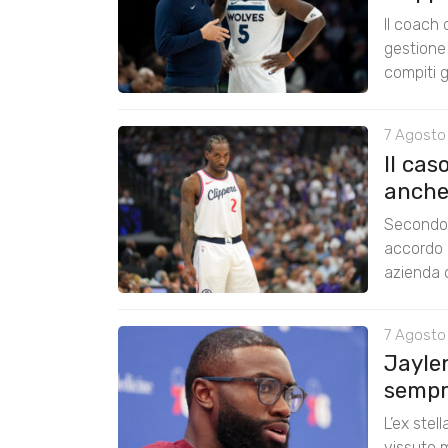
Il coach
gestione 
compiti g
7 Agosto
Il cas
anche
Secondo 
accordo 
azienda c
7 Agosto
Jayle
sempre
L’ex stel
vissuto m