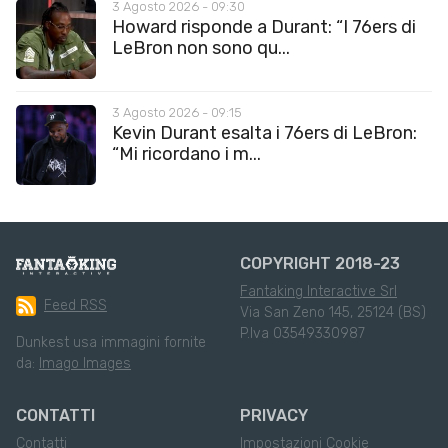
3 Agosto 2026 - 09:30
Howard risponde a Durant: “I 76ers di
LeBron non sono qu...
3 Agosto 2026 - 09:15
Kevin Durant esalta i 76ers di LeBron:
“Mi ricordano i m...
COPYRIGHT 2018-23
Fantaking Interactive Srl
Feed RSS
Via San Zeno 145, 25124 (BS)
P.Iva 03549330987
Dunkest usa immagini fornite
da:
Imago Images
CONTATTI
PRIVACY
Contatti
Impostazioni Cookie