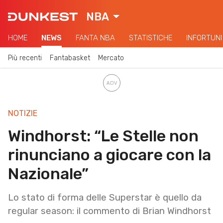
NBA
HOME
NEWS
FANTA NBA
STATISTICHE
INFORTUNI
Più recenti
Fantabasket
Mercato
NOTIZIE
Windhorst: “Le Stelle non
rinunciano a giocare con la
Nazionale”
Lo stato di forma delle Superstar è quello da
regular season: il commento di Brian Windhorst