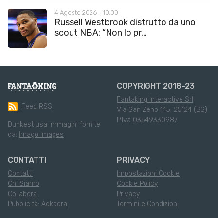
4 Agosto 2026 - 10:00
Russell Westbrook distrutto da uno
scout NBA: “Non lo pr...
COPYRIGHT 2018-23
Fantaking Interactive Srl
Feed RSS
Via San Zeno 145, 25124 (BS)
P.Iva 03549330987
Dunkest usa immagini fornite
da:
Imago Images
CONTATTI
PRIVACY
Contatti
Impostazioni Cookie
Chi Siamo
Cookie Policy
Collabora
Privacy
Pubblicità: Adkaora
Termini e Condizioni