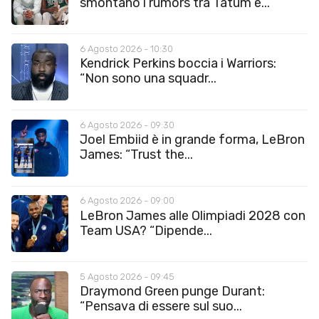
smontano i rumors tra Tatum e...
6 Agosto 2026 - 10:30
Kendrick Perkins boccia i Warriors:
“Non sono una squadr...
6 Agosto 2026 - 09:30
Joel Embiid è in grande forma, LeBron
James: “Trust the...
6 Agosto 2026 - 09:00
LeBron James alle Olimpiadi 2028 con
Team USA? “Dipende...
5 Agosto 2026 - 09:45
Draymond Green punge Durant:
“Pensava di essere sul suo...