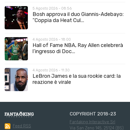
5 Agosto 2026 - 08:56
Bosh approva il duo Giannis-Adebayo:
“Coppia da Heat Cul...
4 Agosto 2026 - 18:00
Hall of Fame NBA, Ray Allen celebrerà
l’ingresso di Doc...
4 Agosto 2026 - 11:30
LeBron James e la sua rookie card: la
reazione è virale
COPYRIGHT 2018-23
Fantaking Interactive Srl
Feed RSS
Via San Zeno 145, 25124 (BS)