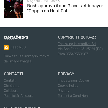
5 Agosto 2026 - 08:56
Bosh approva il duo Giannis-Adebayo:
“Coppia da Heat Cul...
COPYRIGHT 2018-23
Fantaking Interactive Srl
Feed RSS
Via San Zeno 145, 25124 (BS)
P.Iva 03549330987
Dunkest usa immagini fornite
da:
Imago Images
CONTATTI
PRIVACY
Contatti
Impostazioni Cookie
Chi Siamo
Cookie Policy
Collabora
Privacy
Pubblicità: Adkaora
Termini e Condizioni