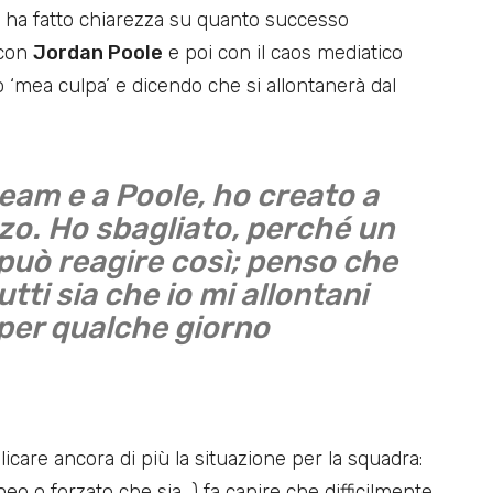
ha fatto chiarezza su quanto successo
 con
Jordan Poole
e poi con il caos mediatico
o ‘mea culpa’ e dicendo che si allontanerà dal
eam e a Poole, ho creato a
zo. Ho sbagliato, perché un
uò reagire così; penso che
utti sia che io mi allontani
 per qualche giorno
care ancora di più la situazione per la squadra:
o o forzato che sia…) fa capire che difficilmente