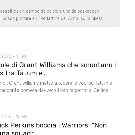
assati tra un campo da calcio e uno da basket con
ui posso puntare è il “Redattore dell’Anno” su Dunkest
 2026 - 11:30
role di Grant Williams che smontano i
 tra Tatum e...
mor: Grant Williams mette a tacere le voci su Tatum e
acconta com’era davvero il loro rapporto ai Celtics
 2026 - 10:30
ck Perkins boccia i Warriors: “Non
na squadr...