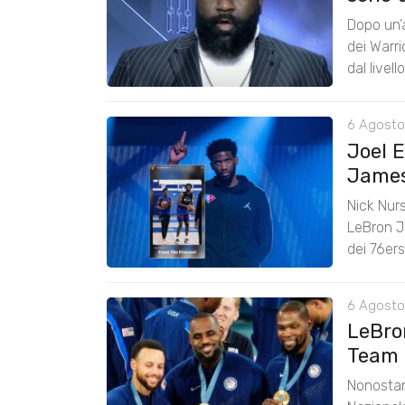
Dopo un’a
dei Warr
dal livel
6 Agosto
Joel 
James:
Nick Nurs
LeBron J
dei 76er
6 Agosto
LeBro
Team 
Nonostan