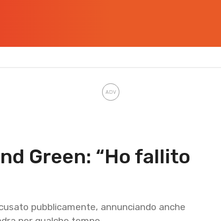
d Green: “Ho fallito
scusato pubblicamente, annunciando anche
uadra per qualche tempo