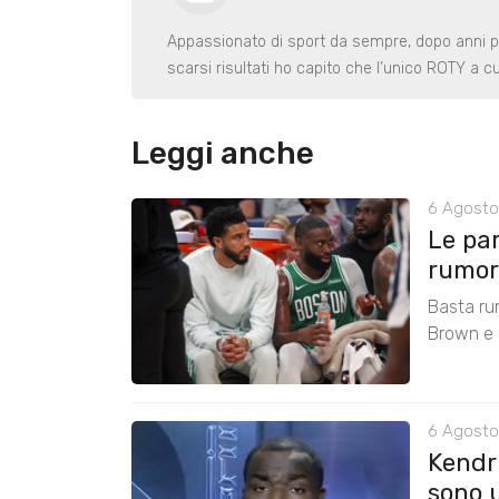
Appassionato di sport da sempre, dopo anni p
scarsi risultati ho capito che l’unico ROTY a c
Leggi anche
6 Agosto
Le pa
rumors
Basta ru
Brown e r
6 Agosto
Kendri
sono u