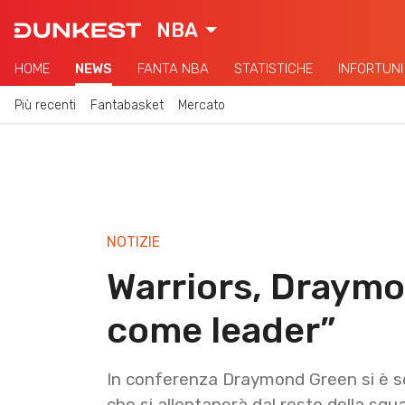
NBA
HOME
NEWS
FANTA NBA
STATISTICHE
INFORTUNI
Più recenti
Fantabasket
Mercato
NOTIZIE
Warriors, Draymon
come leader”
In conferenza Draymond Green si è 
che si allontanerà dal resto della sq