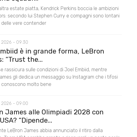
ltra estate piatta, Kendrick Perkins boccia le ambizioni
iors: secondo lui Stephen Curry e compagni sono lontani
lo delle vere contender
 2026 - 09:30
Embiid è in grande forma, LeBron
 “Trust the...
e rassicura sulle condizioni di Joel Embiid, mentre
ames gli dedica un messaggio su Instagram che i tifosi
s conoscono molto bene
 2026 - 09:00
n James alle Olimpiadi 2028 con
USA? “Dipende...
te LeBron James abbia annunciato il ritiro dalla