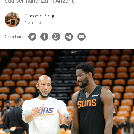
sua permanenza in Arizona
Giacomo Brogi
4 anni fa
Condividi: