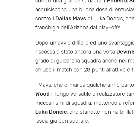
contro una grande squadra. I
Phoenix S
acquisiscono una buona dose di entusias
contro i
Dallas Mavs
di Luka Doncic, che
franchigia dell’Arizona dai play-offs.
Dopo un avvio difficile ed uno svantaggi
riscossa è stato ancora una volta
Devin 
grado di guidare la squadra anche nei mome
chiuso il match con 28 punti all’attivo e t
I Mavs, che ormai da qualche anno parto
Wood
il lungo versatile e realizzatore ta
meccanismi di squadra, mettendo a refert
Luka Doncic
, che stanotte non ha brillat
lascia già ben sperare.