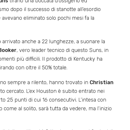
uns
tirano una boccata d’ossigeno ed
mo dopo il successo di stanotte all’esordio
 avevano eliminato solo pochi mesi fa la
o arrivato anche a 22 lunghezze, a suonare la
Booker
, vero leader tecnico di questo Suns, in
nti più difficili. Il prodotto di Kentucky ha
irando con oltre il 50% totale.
no sempre a rilento, hanno trovato in
Christian
nto cercato. L’ex Houston è subito entrato nei
o 25 punti di cui 16 consecutivi. L’intesa con
o come al solito, sarà tutta da vedere, ma l’inizio