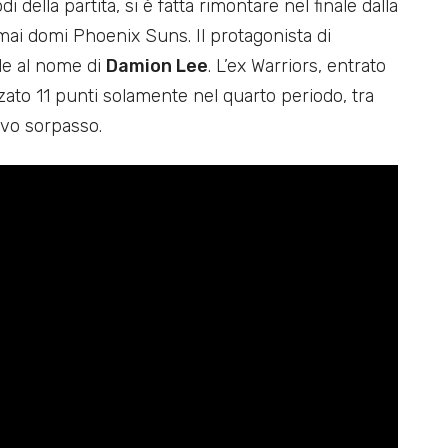
i della partita, si è fatta rimontare nel finale dalla
mai domi Phoenix Suns. Il protagonista di
de al nome di
Damion Lee
. L’ex Warriors, entrato
zato 11 punti solamente nel quarto periodo, tra
sivo sorpasso.