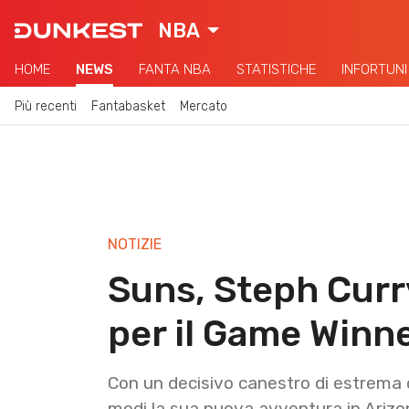
NBA
HOME
NEWS
FANTA NBA
STATISTICHE
INFORTUNI
Più recenti
Fantabasket
Mercato
NOTIZIE
Suns, Steph Curr
per il Game Winn
Con un decisivo canestro di estrema dif
modi la sua nuova avventura in Arizo