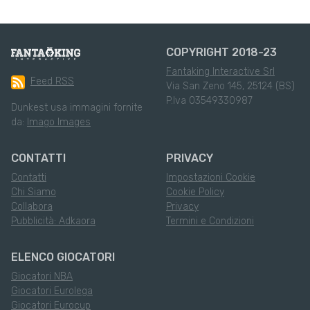
COPYRIGHT 2018-23
Fantaking Interactive Srl
Feed RSS
Via San Zeno 145, 25124 (BS)
P.Iva 03549330987
Dunkest usa immagini fornite
da:
Imago Images
CONTATTI
PRIVACY
Contatti
Impostazioni Cookie
Chi Siamo
Cookie Policy
Collabora
Privacy
Pubblicità: Adkaora
Termini e Condizioni
ELENCO GIOCATORI
Giocatori NBA
Giocatori Eurolega
Giocatori Eurocup