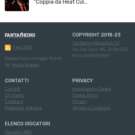
“Coppia da Heat Cul...
COPYRIGHT 2018-23
Fantaking Interactive Srl
Feed RSS
Via San Zeno 145, 25124 (BS)
P.Iva 03549330987
Dunkest usa immagini fornite
da:
Imago Images
CONTATTI
PRIVACY
Contatti
Impostazioni Cookie
Chi Siamo
Cookie Policy
Collabora
Privacy
Pubblicità: Adkaora
Termini e Condizioni
ELENCO GIOCATORI
Giocatori NBA