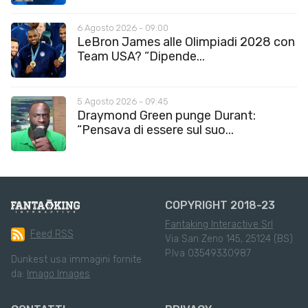
6 Agosto 2026 - 09:00
LeBron James alle Olimpiadi 2028 con
Team USA? “Dipende...
5 Agosto 2026 - 09:45
Draymond Green punge Durant:
“Pensava di essere sul suo...
COPYRIGHT 2018-23
Fantaking Interactive Srl
Feed RSS
Via San Zeno 145, 25124 (BS)
P.Iva 03549330987
Dunkest usa immagini fornite
da:
Imago Images