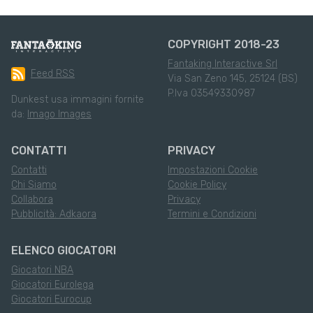
COPYRIGHT 2018-23
Fantaking Interactive Srl
Feed RSS
Via San Zeno 145, 25124 (BS)
P.Iva 03549330987
Dunkest usa immagini fornite
da:
Imago Images
CONTATTI
PRIVACY
Contatti
Impostazioni Cookie
Chi Siamo
Cookie Policy
Collabora
Privacy
Pubblicità: Adkaora
Termini e Condizioni
ELENCO GIOCATORI
Giocatori NBA
Giocatori Eurolega
Giocatori Eurocup