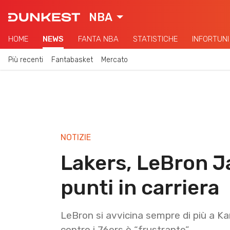
NBA
HOME
NEWS
FANTA NBA
STATISTICHE
INFORTUNI
Più recenti
Fantabasket
Mercato
NOTIZIE
Lakers, LeBron J
punti in carriera
LeBron si avvicina sempre di più a Ka
contro i 76ers è “frustrante”