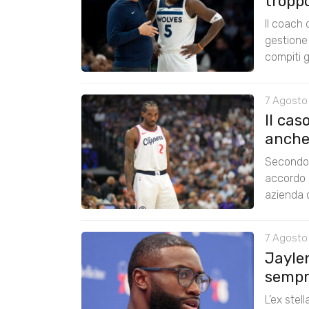
tropp
Il coach
gestione 
compiti g
7 Agosto
Il cas
anche
Secondo 
accordo 
azienda c
7 Agosto
Jayle
sempre
L’ex stel