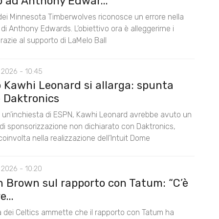
o ad Anthony Edwar...
 dei Minnesota Timberwolves riconosce un errore nella
di Anthony Edwards. L’obiettivo ora è alleggerirne i
razie al supporto di LaMelo Ball
 2026 - 10:45
o Kawhi Leonard si allarga: spunta
 Daktronics
un’inchiesta di ESPN, Kawhi Leonard avrebbe avuto un
di sponsorizzazione non dichiarato con Daktronics,
oinvolta nella realizzazione dell’Intuit Dome
 2026 - 10:20
n Brown sul rapporto con Tatum: “C’è
...
la dei Celtics ammette che il rapporto con Tatum ha