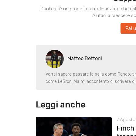
Dunkest è un progetto autofinanziato che dal 
Aiutaci a crescere s
Fai 
Matteo Bettoni
Vorrei sapere passare la palla come Rondo, ti
come LeBron. Ma mi accontento di scrivere di 
Leggi anche
7 Agosto 
Finch