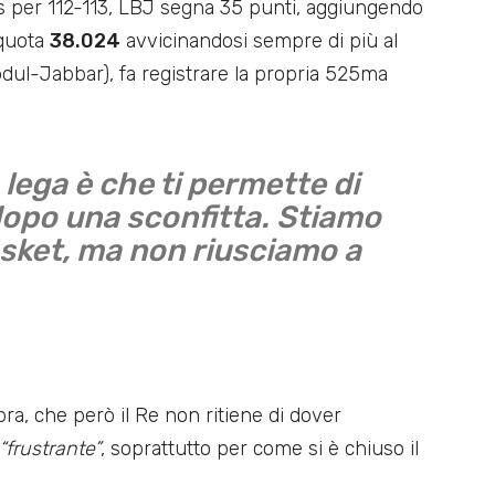
ers per 112-113, LBJ segna 35 punti, aggiungendo
 quota
38.024
avvicinandosi sempre di più al
ul-Jabbar), fa registrare la propria 525ma
lega è che ti permette di
dopo una sconfitta. Stiamo
sket, ma non riusciamo a
ra, che però il Re non ritiene di dover
“frustrante”
, soprattutto per come si è chiuso il