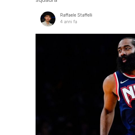
Raffaele Staffelli
4 anni fa