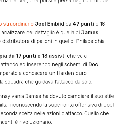
a da Denver, che poi si è persa negli ultimi due
o straordinario
Joel Embiid
da
47 punti
e 18
analizzare nel dettaglio è quella di
James
istributore di palloni in quel di Philadelphia.
ia da 17 punti e 13 assist
, che va a
 adattando ed inserendo negli schemi di
Doc
 imparato a conoscere un Harden puro
la squadra che guidava l’attacco da solo.
nnsylvania James ha dovuto cambiare il suo stile
ltà, riconoscendo la superiorità offensiva di Joel
conda scelta nelle azioni d’attacco. Quello che
centi è rivoluzionario.