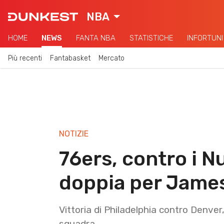
NBA
HOME
NEWS
FANTA NBA
STATISTICHE
INFORTUNI
Più recenti
Fantabasket
Mercato
NOTIZIE
76ers, contro i N
doppia per Jame
Vittoria di Philadelphia contro Denv
squadra