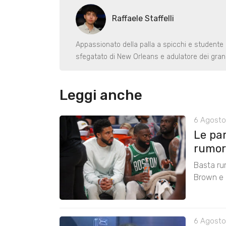
Raffaele Staffelli
Appassionato della palla a spicchi e studente
sfegatato di New Orleans e adulatore dei gran
Leggi anche
6 Agosto
Le pa
rumors
Basta ru
Brown e r
6 Agosto