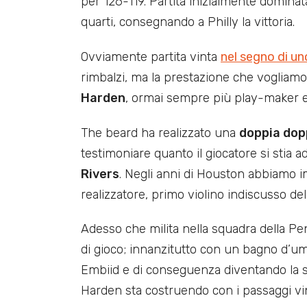
per 126-119. Partita inizialmente dominat
quarti, consegnando a Philly la vittoria.
Ovviamente partita vinta
nel segno di un
rimbalzi, ma la prestazione che vogliamo 
Harden
, ormai sempre più play-maker e d
The beard ha realizzato una
doppia dopp
testimoniare quanto il giocatore si stia
Rivers
. Negli anni di Houston abbiamo
realizzatore, primo violino indiscusso del
Adesso che milita nella squadra della Pe
di gioco; innanzitutto con un bagno d’umi
Embiid e di conseguenza diventando la se
Harden sta costruendo con i passaggi vin