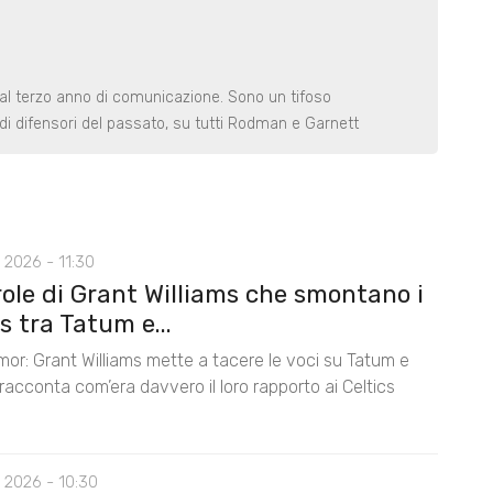
 al terzo anno di comunicazione. Sono un tifoso
di difensori del passato, su tutti Rodman e Garnett
 2026 - 11:30
role di Grant Williams che smontano i
 tra Tatum e...
mor: Grant Williams mette a tacere le voci su Tatum e
acconta com’era davvero il loro rapporto ai Celtics
 2026 - 10:30