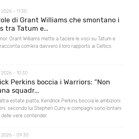
 2026 - 11:30
role di Grant Williams che smontano i
 tra Tatum e...
mor: Grant Williams mette a tacere le voci su Tatum e
acconta com’era davvero il loro rapporto ai Celtics
 2026 - 10:30
ck Perkins boccia i Warriors: “Non
na squadr...
ltra estate piatta, Kendrick Perkins boccia le ambizioni
iors: secondo lui Stephen Curry e compagni sono lontani
lo delle vere contender
 2026 - 09:30