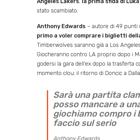
Angeles Lakers
,
la prima sfida di Luk
stato scambiato.
Anthony Edwards
– autore di 49 punti n
primo a voler comprare i biglietti dell
Timberwolves saranno già a Los Angeles 
Giocheranno contro LA proprio dopo i M
godersi la gara dell’ex dopo la trasferta 
momento clou: il ritorno di Doncic a Dallas 
Sarà una partita cla
posso mancare a una 
giochiamo compro i big
faccio sul serio
Anthony Edwards