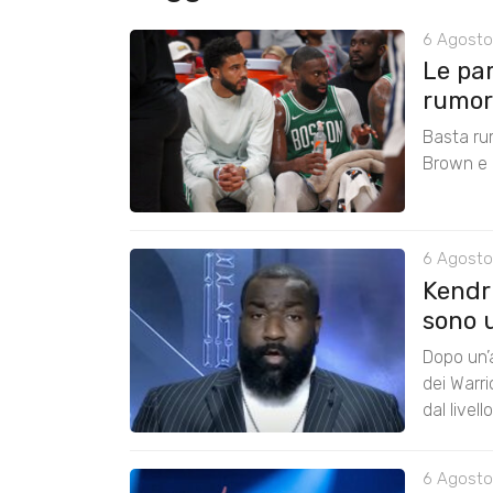
6 Agosto
Le pa
rumors
Basta ru
Brown e r
6 Agosto
Kendri
sono u
Dopo un’a
dei Warr
dal livel
6 Agosto