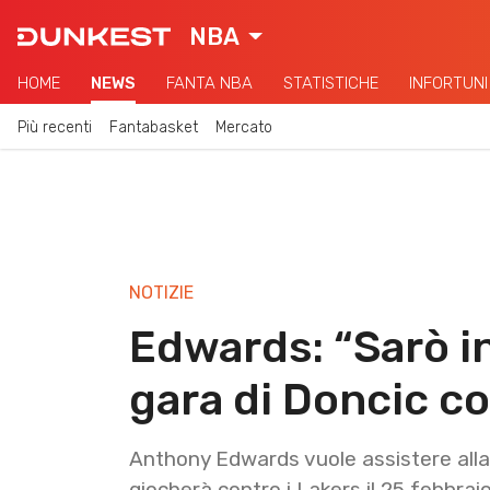
NBA
HOME
NEWS
FANTA NBA
STATISTICHE
INFORTUNI
Più recenti
Fantabasket
Mercato
NOTIZIE
Edwards: “Sarò in 
gara di Doncic co
Anthony Edwards vuole assistere alla 
giocherà contro i Lakers il 25 febbrai