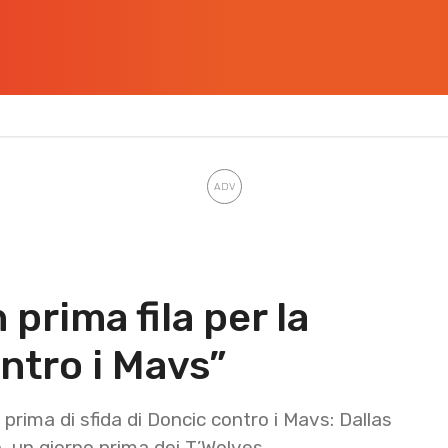
prima fila per la
ntro i Mavs”
prima di sfida di Doncic contro i Mavs: Dallas
o, un giorno prima dei T’Wolves