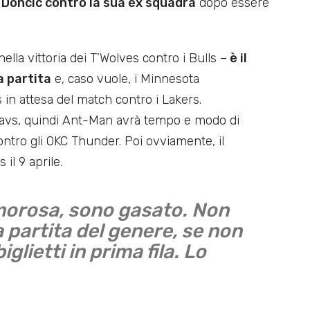
a Doncic contro la sua ex squadra
dopo essere
ella vittoria dei T’Wolves contro i Bulls –
è il
a partita
e, caso vuole, i Minnesota
in attesa del match contro i Lakers.
avs, quindi Ant-Man avrà tempo e modo di
contro gli OKC Thunder. Poi ovviamente, il
il 9 aprile.
morosa, sono gasato. Non
partita del genere, se non
lietti in prima fila. Lo