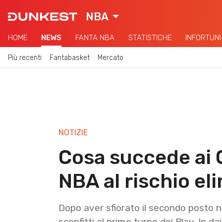
NBA
HOME
NEWS
FANTA NBA
STATISTICHE
INFORTUNI
Più recenti
Fantabasket
Mercato
NOTIZIE
Cosa succede ai Gr
NBA al rischio el
Dopo aver sfiorato il secondo posto n
sconfitti al primo turno dei Play-In d