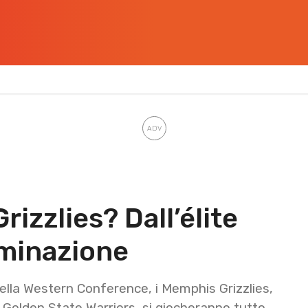
izzlies? Dall’élite
iminazione
ella Western Conference, i Memphis Grizzlies,
ai Golden State Warriors, si giocheranno tutto