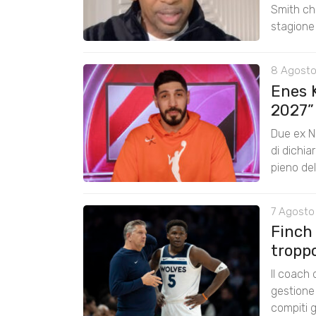
Smith chi
stagione
8 Agosto
Enes K
2027”
Due ex N
di dichia
pieno de
7 Agosto 
Finch
tropp
Il coach
gestione 
compiti g