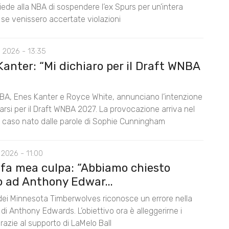
ede alla NBA di sospendere l’ex Spurs per un’intera
 se venissero accertate violazioni
 2026 - 13:35
anter: “Mi dichiaro per il Draft WNBA
BA, Enes Kanter e Royce White, annunciano l’intenzione
rarsi per il Draft WNBA 2027. La provocazione arriva nel
l caso nato dalle parole di Sophie Cunningham
2026 - 11:00
 fa mea culpa: “Abbiamo chiesto
o ad Anthony Edwar...
 dei Minnesota Timberwolves riconosce un errore nella
di Anthony Edwards. L’obiettivo ora è alleggerirne i
razie al supporto di LaMelo Ball