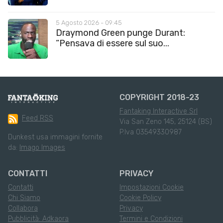
5 Agosto 2026 - 09:45
Draymond Green punge Durant:
“Pensava di essere sul suo...
COPYRIGHT 2018-23
Fantaking Interactive Srl
Feed RSS
Via San Zeno 145, 25124 (BS)
P.Iva 03549330987
Dunkest usa immagini fornite
da:
Imago Images
CONTATTI
PRIVACY
Contatti
Impostazioni Cookie
Chi Siamo
Cookie Policy
Collabora
Privacy
Pubblicità: Adkaora
Termini e Condizioni