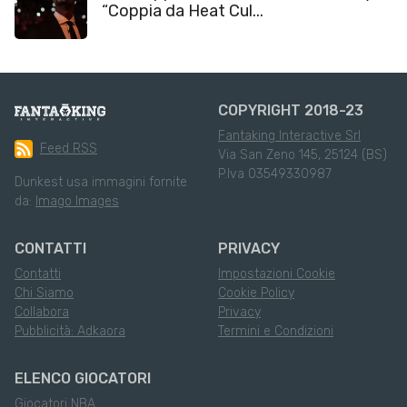
“Coppia da Heat Cul...
COPYRIGHT 2018-23
Fantaking Interactive Srl
Feed RSS
Via San Zeno 145, 25124 (BS)
P.Iva 03549330987
Dunkest usa immagini fornite
da:
Imago Images
CONTATTI
PRIVACY
Contatti
Impostazioni Cookie
Chi Siamo
Cookie Policy
Collabora
Privacy
Pubblicità: Adkaora
Termini e Condizioni
ELENCO GIOCATORI
Giocatori NBA