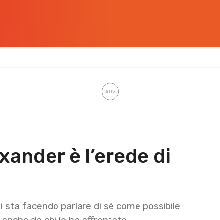
xander è l’erede di
ai sta facendo parlare di sé come possibile
 anche da chi lo ha affrontato