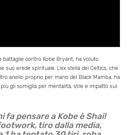
te battaglie contro Kobe Bryant, ha voluto
uo erede spirituale. L’ex stella dei Celtics, che
altro anello proprio per mano del Black Mamba, ha
più gli somiglia per mentalità, stile e impatto sul
mi fa pensare a Kobe è Shai!
footwork, tiro dalla media,
 1 ha tentato 30 tiri, roba