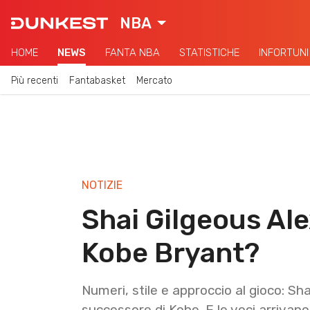
NBA
HOME
NEWS
FANTA NBA
STATISTICHE
INFORTUNI
Più recenti
Fantabasket
Mercato
NOTIZIE
Shai Gilgeous Ale
Kobe Bryant?
Numeri, stile e approccio al gioco: Sh
successore di Kobe. E le voci arrivano