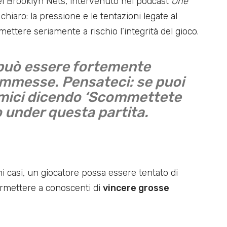
ei Brooklyn Nets, intervenuto nel podcast
One
 chiaro: la pressione e le tentazioni legate al
ttere seriamente a rischio l’integrità del gioco.
o può essere fortemente
ommesse. Pensateci: se puoi
i amici dicendo ‘Scommettete
o under questa partita.
ni casi, un giocatore possa essere tentato di
ermettere a conoscenti di
vincere grosse