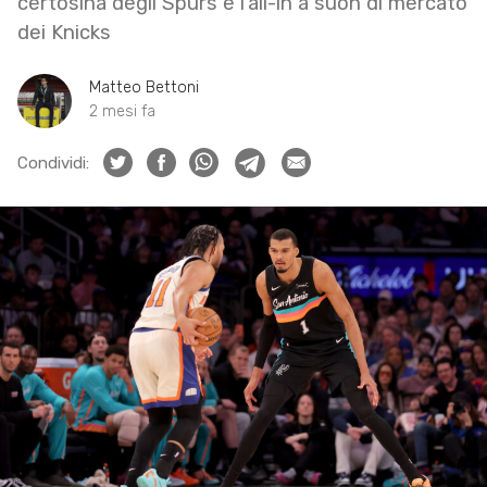
certosina degli Spurs e l’all-in a suon di mercato
dei Knicks
Matteo Bettoni
2 mesi fa
Condividi: