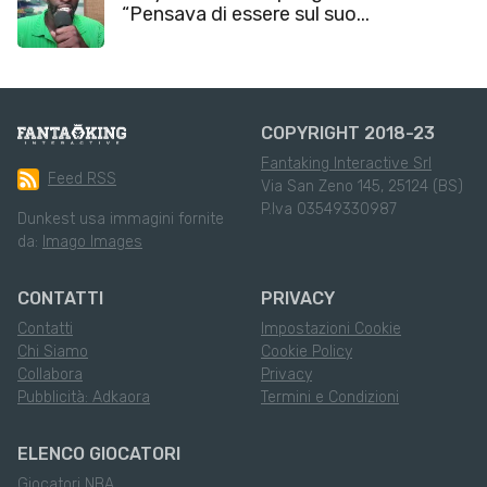
“Pensava di essere sul suo...
COPYRIGHT 2018-23
Fantaking Interactive Srl
Feed RSS
Via San Zeno 145, 25124 (BS)
P.Iva 03549330987
Dunkest usa immagini fornite
da:
Imago Images
CONTATTI
PRIVACY
Contatti
Impostazioni Cookie
Chi Siamo
Cookie Policy
Collabora
Privacy
Pubblicità: Adkaora
Termini e Condizioni
ELENCO GIOCATORI
Giocatori NBA