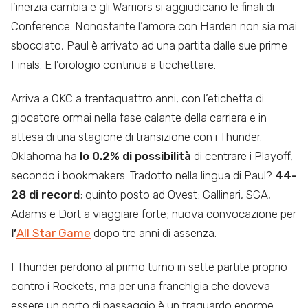
l’inerzia cambia e gli Warriors si aggiudicano le finali di
Conference. Nonostante l’amore con Harden non sia mai
sbocciato, Paul è arrivato ad una partita dalle sue prime
Finals. E l’orologio continua a ticchettare.
Arriva a OKC a trentaquattro anni, con l’etichetta di
giocatore ormai nella fase calante della carriera e in
attesa di una stagione di transizione con i Thunder.
Oklahoma ha
lo 0.2% di possibilità
di centrare i Playoff,
secondo i bookmakers. Tradotto nella lingua di Paul?
44-
28 di record
; quinto posto ad Ovest; Gallinari, SGA,
Adams e Dort a viaggiare forte; nuova convocazione per
l’
All Star Game
dopo tre anni di assenza.
I Thunder perdono al primo turno in sette partite proprio
contro i Rockets, ma per una franchigia che doveva
essere un porto di passaggio è un traguardo enorme.