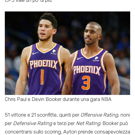
Chris Paul e Devin Booker durante una gara NBA
51 vittorie e 21 sconfitte, quinti per
Offensive Rating
, noni
per
Defensive Rating
e terzi per
Net Rating
. Booker può
concentrarsi sullo scoring, Ayton prende consapevolezza