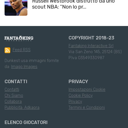
Russell Westbrook distrutto da uno
scout NBA: “Non lo pr...
COPYRIGHT 2018-23
Fantaking Interactive Srl
Feed RSS
Via San Zeno 145, 25124 (BS)
P.Iva 03549330987
Dunkest usa immagini fornite
da:
Imago Images
CONTATTI
PRIVACY
Contatti
Impostazioni Cookie
Chi Siamo
Cookie Policy
Collabora
Privacy
Pubblicità: Adkaora
Termini e Condizioni
ELENCO GIOCATORI