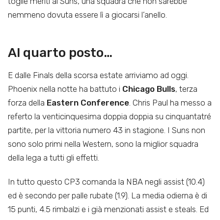
toglie meriti ai Suns, una squadra che non sarebbe
nemmeno dovuta essere lì a giocarsi l’anello.
Al quarto posto…
E dalle Finals della scorsa estate arriviamo ad oggi.
Phoenix nella notte ha battuto i
Chicago Bulls
, terza
forza della
Eastern Conference
. Chris Paul ha messo a
referto la venticinquesima doppia doppia su cinquantatré
partite, per la vittoria numero 43 in stagione. I Suns non
sono solo primi nella Western, sono la miglior squadra
della lega a tutti gli effetti.
In tutto questo CP3 comanda la NBA negli assist (10.4)
ed è secondo per palle rubate (1.9). La media odierna è di
15 punti, 4.5 rimbalzi e i già menzionati assist e steals. Ed