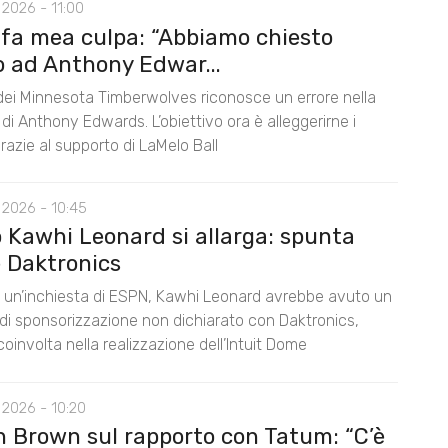
2026 - 11:00
 fa mea culpa: “Abbiamo chiesto
o ad Anthony Edwar...
 dei Minnesota Timberwolves riconosce un errore nella
di Anthony Edwards. L’obiettivo ora è alleggerirne i
razie al supporto di LaMelo Ball
 2026 - 10:45
o Kawhi Leonard si allarga: spunta
 Daktronics
un’inchiesta di ESPN, Kawhi Leonard avrebbe avuto un
di sponsorizzazione non dichiarato con Daktronics,
oinvolta nella realizzazione dell’Intuit Dome
 2026 - 10:20
n Brown sul rapporto con Tatum: “C’è