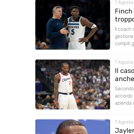
7 Agosto 
Finch
tropp
Il coach
gestione 
compiti g
7 Agosto
Il cas
anche
Secondo 
accordo 
azienda c
7 Agosto
Jayle