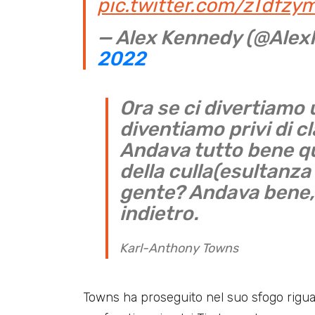
pic.twitter.com/zTdfz
— Alex Kennedy (@Ale
2022
Ora se ci divertiamo 
diventiamo privi di c
Andava tutto bene q
della culla(esultanza 
gente? Andava bene,
indietro.
Karl-Anthony Towns
Towns ha proseguito nel suo sfogo riguar