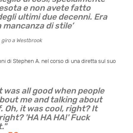
esota e non avete fatto
degli ultimi due decenni. Era
 mancanza di stile’
n giro a Westbrook
oni di Stephen A. nel corso di una diretta sul suo
t was all good when people
about me and talking about
 Oh, it was cool, right? It
 right? 'HA HA HA!' Fuck
."