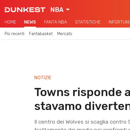
NBA
HOME
NEWS
FANTA NBA
STATISTICHE
INFORTUNI
Più recenti
Fantabasket
Mercato
NOTIZIE
Towns risponde a
stavamo diverte
Il centro dei Wolves si scaglia contro
trattamento dei media nei confronti 