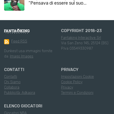
“Pensava di essere sul suo...
COPYRIGHT 2018-23
Fantaking Interactive Srl
Feed RSS
Via San Zeno 145, 25124 (BS)
P.Iva 03549330987
Dunkest usa immagini fornite
da:
Imago Images
CONTATTI
PRIVACY
Contatti
Impostazioni Cookie
Chi Siamo
Cookie Policy
Collabora
Privacy
Pubblicità: Adkaora
Termini e Condizioni
ELENCO GIOCATORI
Giocatori NBA