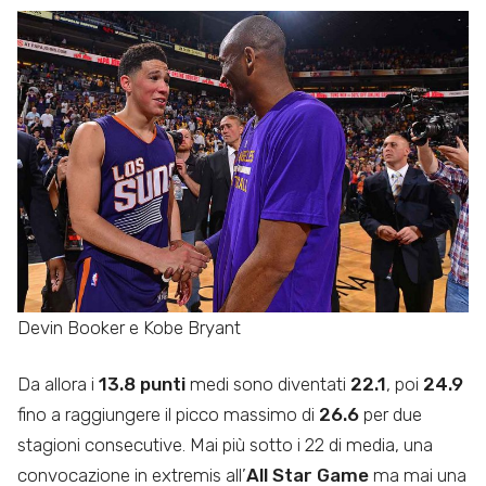
Devin Booker e Kobe Bryant
Da allora i
13.8 punti
medi sono diventati
22.1
, poi
24.9
fino a raggiungere il picco massimo di
26.6
per due
stagioni consecutive. Mai più sotto i 22 di media, una
convocazione in extremis all’
All Star Game
ma mai una