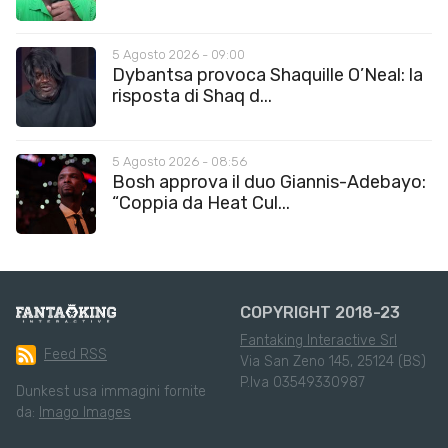
5 Agosto 2026 - 09:00
Dybantsa provoca Shaquille O’Neal: la
risposta di Shaq d...
5 Agosto 2026 - 08:56
Bosh approva il duo Giannis-Adebayo:
“Coppia da Heat Cul...
COPYRIGHT 2018-23
Fantaking Interactive Srl
Feed RSS
Via San Zeno 145, 25124 (BS)
P.Iva 03549330987
Dunkest usa immagini fornite
da:
Imago Images