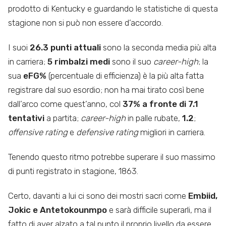
prodotto di Kentucky e guardando le statistiche di questa
stagione non si può non essere d’accordo.
I suoi
26.3 punti attuali
sono la seconda media più alta
in carriera;
5 rimbalzi medi
sono il suo
career-high
; la
sua
eFG%
(percentuale di efficienza) è la più alta fatta
registrare dal suo esordio; non ha mai tirato così bene
dall’arco come quest’anno, col
37% a fronte di 7.1
tentativi
a partita;
career-high
in palle rubate,
1.2
;
offensive rating
e
defensive rating
migliori in carriera.
Tenendo questo ritmo potrebbe superare il suo massimo
di punti registrato in stagione, 1863.
Certo, davanti a lui ci sono dei mostri sacri come
Embiid,
Jokic e Antetokounmpo
e sarà difficile superarli, ma il
fatto di aver alzato a tal punto il proprio livello da essere