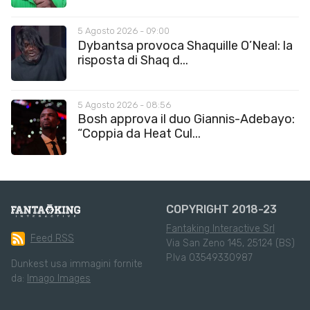
5 Agosto 2026 - 09:00
Dybantsa provoca Shaquille O’Neal: la
risposta di Shaq d...
5 Agosto 2026 - 08:56
Bosh approva il duo Giannis-Adebayo:
“Coppia da Heat Cul...
COPYRIGHT 2018-23
Fantaking Interactive Srl
Feed RSS
Via San Zeno 145, 25124 (BS)
P.Iva 03549330987
Dunkest usa immagini fornite
da:
Imago Images