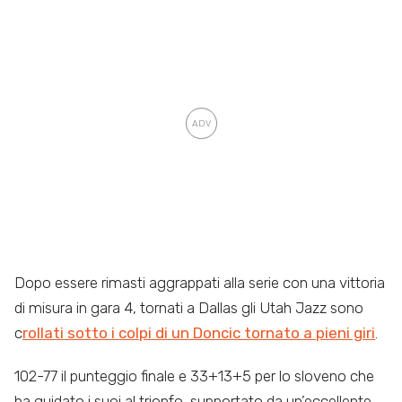
Dopo essere rimasti aggrappati alla serie con una vittoria
di misura in gara 4, tornati a Dallas gli Utah Jazz sono
c
rollati sotto i colpi di un Doncic tornato a pieni giri
.
102-77 il punteggio finale e 33+13+5 per lo sloveno che
ha guidato i suoi al trionfo, supportato da un’eccellente