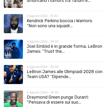
smontano i rumors tra Tatum e...
6 Agosto 2026 - 10:30
Kendrick Perkins boccia i Warriors:
“Non sono una squadr...
6 Agosto 2026 - 09:30
Joel Embiid è in grande forma, LeBron
James: “Trust the...
6 Agosto 2026 - 09:00
LeBron James alle Olimpiadi 2028 con
Team USA? “Dipende...
5 Agosto 2026 - 09:45
Draymond Green punge Durant:
“Pensava di essere sul suo...