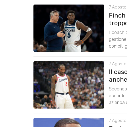
7 Agosto 
Finch
tropp
Il coach
gestione 
compiti g
7 Agosto
Il cas
anche
Secondo 
accordo 
azienda c
7 Agosto