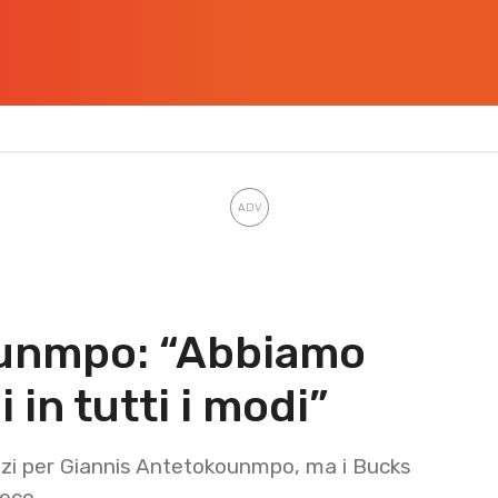
unmpo: “Abbiamo
 in tutti i modi”
lzi per Giannis Antetokounmpo, ma i Bucks
reco