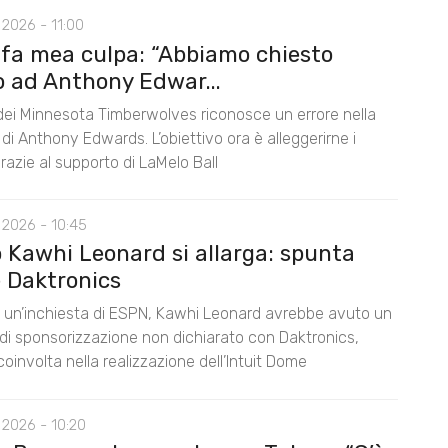
2026 - 11:00
 fa mea culpa: “Abbiamo chiesto
o ad Anthony Edwar...
 dei Minnesota Timberwolves riconosce un errore nella
di Anthony Edwards. L’obiettivo ora è alleggerirne i
razie al supporto di LaMelo Ball
 2026 - 10:45
o Kawhi Leonard si allarga: spunta
 Daktronics
un’inchiesta di ESPN, Kawhi Leonard avrebbe avuto un
di sponsorizzazione non dichiarato con Daktronics,
oinvolta nella realizzazione dell’Intuit Dome
 2026 - 10:20