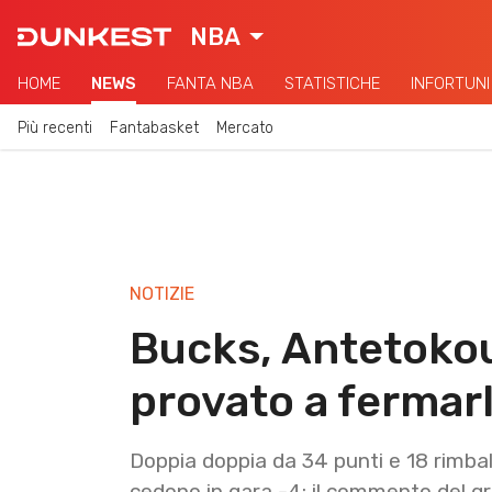
NBA
HOME
NEWS
FANTA NBA
STATISTICHE
INFORTUNI
Più recenti
Fantabasket
Mercato
NOTIZIE
Bucks, Antetoko
provato a fermarli
Doppia doppia da 34 punti e 18 rimba
cedono in gara -4: il commento del g