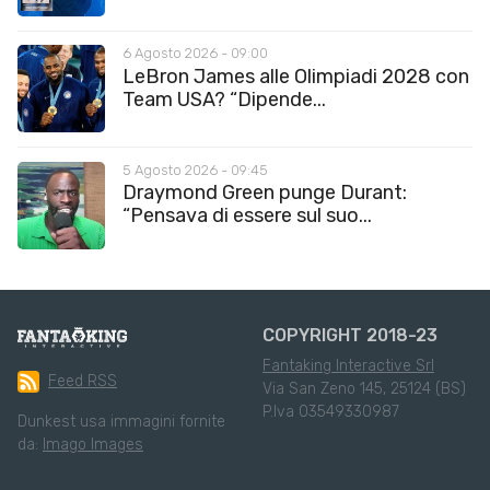
6 Agosto 2026 - 09:00
LeBron James alle Olimpiadi 2028 con
Team USA? “Dipende...
5 Agosto 2026 - 09:45
Draymond Green punge Durant:
“Pensava di essere sul suo...
COPYRIGHT 2018-23
Fantaking Interactive Srl
Feed RSS
Via San Zeno 145, 25124 (BS)
P.Iva 03549330987
Dunkest usa immagini fornite
da:
Imago Images