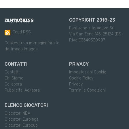
COPYRIGHT 2018-23
Fantaking Interactive Srl
Feed RSS
Via San Zeno 145, 25124 (BS)
P.Iva 03549330987
Dunkest usa immagini fornite
da:
Imago Images
CONTATTI
PRIVACY
Contatti
Impostazioni Cookie
Chi Siamo
Cookie Policy
Collabora
Privacy
Pubblicità: Adkaora
Termini e Condizioni
ELENCO GIOCATORI
Giocatori NBA
Giocatori Eurolega
Giocatori Eurocup