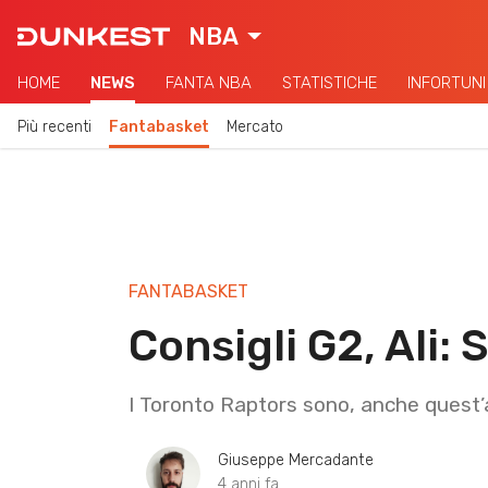
NBA
HOME
NEWS
FANTA NBA
STATISTICHE
INFORTUNI
Più recenti
Fantabasket
Mercato
FANTABASKET
Consigli G2, Ali:
I Toronto Raptors sono, anche quest’a
Giuseppe Mercadante
4 anni fa