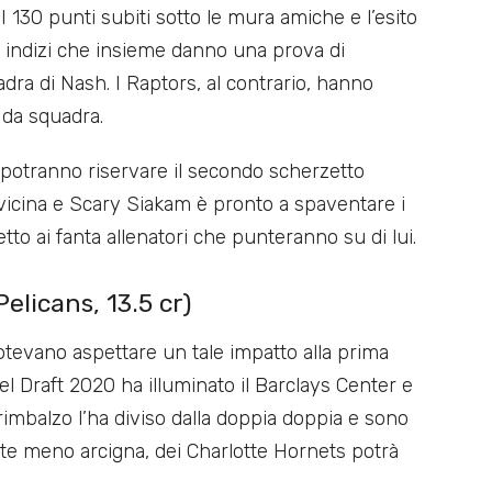
I 130 punti subiti sotto le mura amiche e l’esito
e indizi che insieme danno una prova di
dra di Nash. I Raptors, al contrario, hanno
: da squadra.
 potranno riservare il secondo scherzetto
vicina e Scary Siakam è pronto a spaventare i
tto ai fanta allenatori che punteranno su di lui.
elicans, 13.5 cr)
 potevano aspettare un tale impatto alla prima
del Draft 2020 ha illuminato il Barclays Center e
 rimbalzo l’ha diviso dalla doppia doppia e sono
te meno arcigna, dei Charlotte Hornets potrà