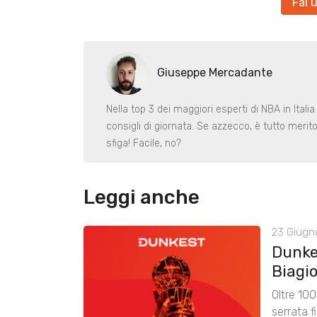
Fai 
Giuseppe Mercadante
Nella top 3 dei maggiori esperti di NBA in Itali
consigli di giornata. Se azzecco, è tutto merit
sfiga! Facile, no?
Leggi anche
23 Giugn
Dunke
Biagio
Oltre 100
serrata f