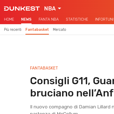
NBA
HOME
NEWS
FANTA NBA
STATISTICHE
INFORTUNI
Più recenti
Fantabasket
Mercato
FANTABASKET
Consigli G11, Guar
bruciano nell’An
Il nuovo compagno di Damian Lillard n
partenza di McCollum