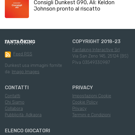
Consigli Dunkest G90, Ali: Keldon
Johnson pronto al riscatto
COPYRIGHT 2018-23
Fantaking Interactive Srl
Feed RSS
Via San Zeno 145, 25124 (BS)
P.Iva 03549330987
Dunkest usa immagini fornite
da:
Imago Images
CONTATTI
PRIVACY
Contatti
Impostazioni Cookie
Chi Siamo
Cookie Policy
Collabora
Privacy
Pubblicità: Adkaora
Termini e Condizioni
ELENCO GIOCATORI