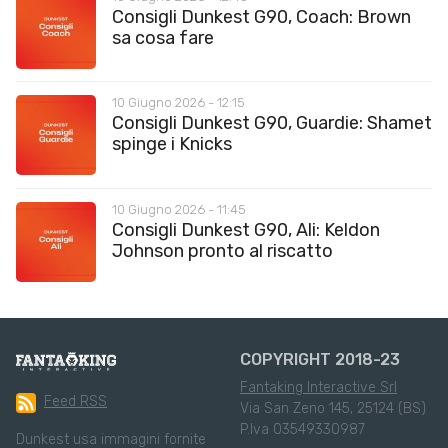
Consigli Dunkest G90, Coach: Brown
sa cosa fare
10 Giugno 2026 - 12:15
Consigli Dunkest G90, Guardie: Shamet
spinge i Knicks
10 Giugno 2026 - 11:45
Consigli Dunkest G90, Ali: Keldon
Johnson pronto al riscatto
COPYRIGHT 2018-23
Fantaking Interactive Srl
Feed RSS
Via San Zeno 145, 25124 (BS)
P.Iva 03549330987
Dunkest usa immagini fornite