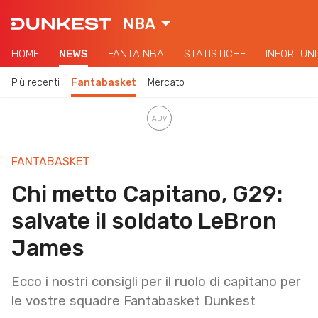
NBA
HOME
NEWS
FANTA NBA
STATISTICHE
INFORTUNI
Più recenti
Fantabasket
Mercato
FANTABASKET
Chi metto Capitano, G29:
salvate il soldato LeBron
James
Ecco i nostri consigli per il ruolo di capitano per
le vostre squadre Fantabasket Dunkest