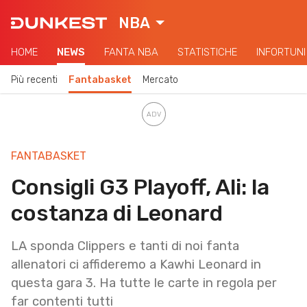
NBA
HOME
NEWS
FANTA NBA
STATISTICHE
INFORTUNI
Più recenti
Fantabasket
Mercato
FANTABASKET
Consigli G3 Playoff, Ali: la
costanza di Leonard
LA sponda Clippers e tanti di noi fanta
allenatori ci affideremo a Kawhi Leonard in
questa gara 3. Ha tutte le carte in regola per
far contenti tutti