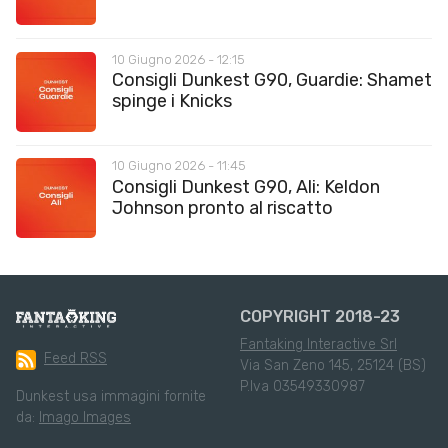
10 Giugno 2026 - 12:15
Consigli Dunkest G90, Guardie: Shamet
spinge i Knicks
10 Giugno 2026 - 11:45
Consigli Dunkest G90, Ali: Keldon
Johnson pronto al riscatto
COPYRIGHT 2018-23
Fantaking Interactive Srl
Feed RSS
Via San Zeno 145, 25124 (BS)
P.Iva 03549330987
Dunkest usa immagini fornite
da:
Imago Images