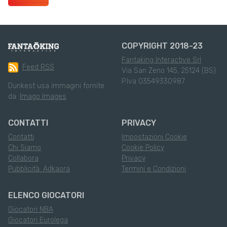
COPYRIGHT 2018-23
Fantaking Interactive Srl
Feed RSS
Via San Zeno 145, 25124 (BS)
P.Iva 03549330987
Dunkest usa immagini fornite
da:
Imago Images
CONTATTI
PRIVACY
Contatti
Impostazioni Cookie
Chi Siamo
Cookie Policy
Collabora
Privacy
Pubblicità: Adkaora
Termini e Condizioni
ELENCO GIOCATORI
Giocatori NBA
Giocatori Eurolega