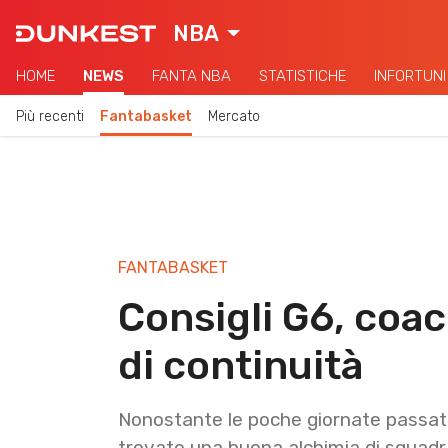
NBA
HOME
NEWS
FANTA NBA
STATISTICHE
INFORTUNI
Più recenti
Fantabasket
Mercato
FANTABASKET
Consigli G6, coac
di continuità
Nonostante le poche giornate passa
trovato una buona alchimia di squadr