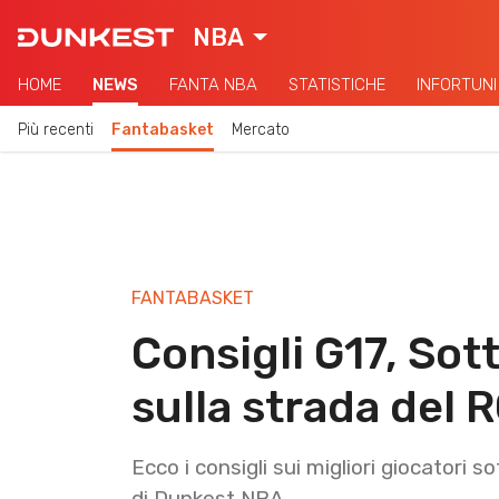
NBA
HOME
NEWS
FANTA NBA
STATISTICHE
INFORTUNI
Più recenti
Fantabasket
Mercato
FANTABASKET
Consigli G17, So
sulla strada del 
Ecco i consigli sui migliori giocatori s
di Dunkest NBA