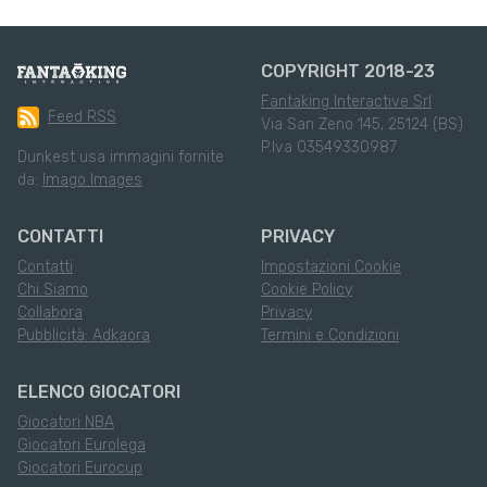
COPYRIGHT 2018-23
Fantaking Interactive Srl
Feed RSS
Via San Zeno 145, 25124 (BS)
P.Iva 03549330987
Dunkest usa immagini fornite
da:
Imago Images
CONTATTI
PRIVACY
Contatti
Impostazioni Cookie
Chi Siamo
Cookie Policy
Collabora
Privacy
Pubblicità: Adkaora
Termini e Condizioni
ELENCO GIOCATORI
Giocatori NBA
Giocatori Eurolega
Giocatori Eurocup