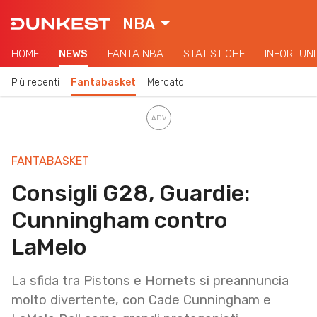
NBA
HOME
NEWS
FANTA NBA
STATISTICHE
INFORTUNI
Più recenti
Fantabasket
Mercato
FANTABASKET
Consigli G28, Guardie:
Cunningham contro
LaMelo
La sfida tra Pistons e Hornets si preannuncia
molto divertente, con Cade Cunningham e