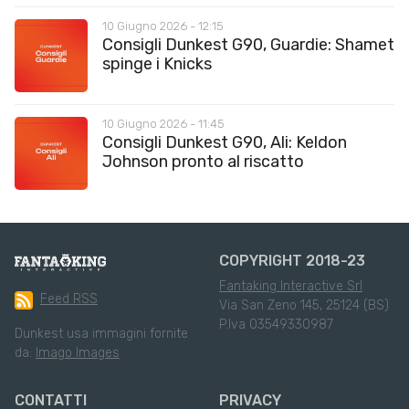
10 Giugno 2026 - 12:15
Consigli Dunkest G90, Guardie: Shamet
spinge i Knicks
10 Giugno 2026 - 11:45
Consigli Dunkest G90, Ali: Keldon
Johnson pronto al riscatto
COPYRIGHT 2018-23
Fantaking Interactive Srl
Feed RSS
Via San Zeno 145, 25124 (BS)
P.Iva 03549330987
Dunkest usa immagini fornite
da:
Imago Images
CONTATTI
PRIVACY