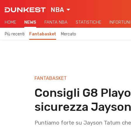
NBA
HOME
NEWS
FANTA NBA
STATISTICHE
INFORTUNI
Più recenti
Fantabasket
Mercato
FANTABASKET
Consigli G8 Playof
sicurezza Jayso
Puntiamo forte su Jayson Tatum che si