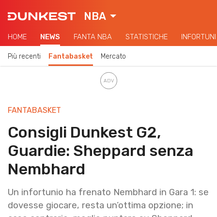
NBA
HOME
NEWS
FANTA NBA
STATISTICHE
INFORTUNI
Più recenti
Fantabasket
Mercato
FANTABASKET
Consigli Dunkest G2,
Guardie: Sheppard senza
Nembhard
Un infortunio ha frenato Nembhard in Gara 1: se
dovesse giocare, resta un’ottima opzione; in