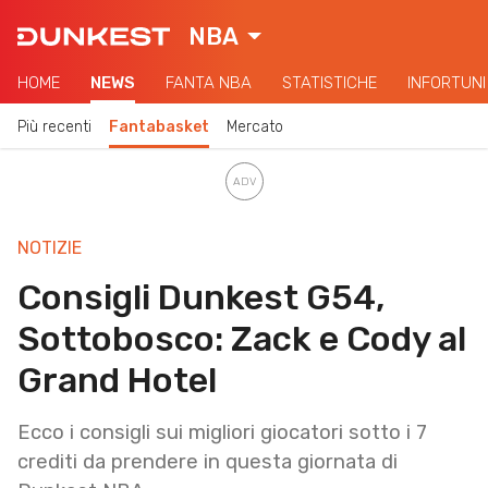
NBA
HOME
NEWS
FANTA NBA
STATISTICHE
INFORTUNI
Più recenti
Fantabasket
Mercato
NOTIZIE
Consigli Dunkest G54,
Sottobosco: Zack e Cody al
Grand Hotel
Ecco i consigli sui migliori giocatori sotto i 7
crediti da prendere in questa giornata di