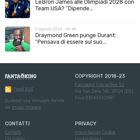
LeBron James alle Olimpiadi 2028 con
Team USA? “Dipende...
5 Agosto 2026 - 09:45
Draymond Green punge Durant:
“Pensava di essere sul suo...
COPYRIGHT 2018-23
Fantaking Interactive Srl
Feed RSS
Via San Zeno 145, 25124 (BS)
P.Iva 03549330987
Dunkest usa immagini fornite
da:
Imago Images
CONTATTI
PRIVACY
Contatti
Impostazioni Cookie
Chi Siamo
Cookie Policy