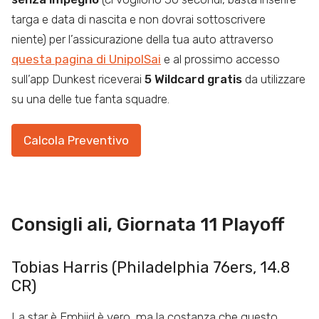
targa e data di nascita e non dovrai sottoscrivere
niente) per l’assicurazione della tua auto attraverso
questa pagina di UnipolSai
e al prossimo accesso
sull’app Dunkest riceverai
5 Wildcard gratis
da utilizzare
su una delle tue fanta squadre.
Calcola Preventivo
Consigli ali, Giornata 11 Playoff
Tobias Harris (Philadelphia 76ers, 14.8
CR)
La star è Embiid è vero, ma la costanza che questo