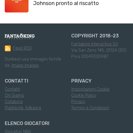
Johnson pronto al riscatto
COPYRIGHT 2018-23
Fantaking Interactive Srl
Feed RSS
Via San Zeno 145, 25124 (BS)
P.Iva 03549330987
Dunkest usa immagini fornite
da:
Imago Images
CONTATTI
PRIVACY
Contatti
Impostazioni Cookie
Chi Siamo
Cookie Policy
Collabora
Privacy
Pubblicità: Adkaora
Termini e Condizioni
ELENCO GIOCATORI
Giocatori NBA