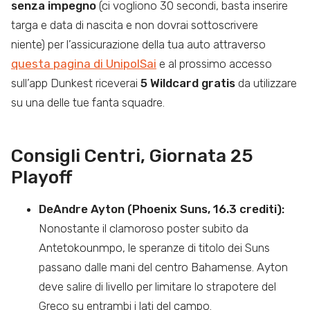
senza impegno
(ci vogliono 30 secondi, basta inserire
targa e data di nascita e non dovrai sottoscrivere
niente) per l’assicurazione della tua auto attraverso
questa pagina di UnipolSai
e al prossimo accesso
sull’app Dunkest riceverai
5 Wildcard gratis
da utilizzare
su una delle tue fanta squadre.
Consigli Centri, Giornata 25
Playoff
DeAndre Ayton (Phoenix Suns, 16.3 crediti):
Nonostante il clamoroso poster subito da
Antetokounmpo, le speranze di titolo dei Suns
passano dalle mani del centro Bahamense. Ayton
deve salire di livello per limitare lo strapotere del
Greco su entrambi i lati del campo.