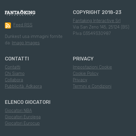
COPYRIGHT 2018-23
Fantaking Interactive Srl
Feed RSS
Via San Zeno 145, 25124 (BS)
P.Iva 03549330987
Dunkest usa immagini fornite
da:
Imago Images
CONTATTI
PRIVACY
Contatti
Impostazioni Cookie
Chi Siamo
Cookie Policy
Collabora
Privacy
Pubblicità: Adkaora
Termini e Condizioni
ELENCO GIOCATORI
Giocatori NBA
Giocatori Eurolega
Giocatori Eurocup